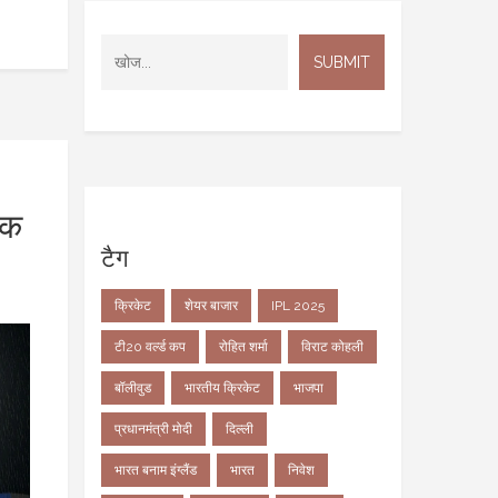
तक
टैग
क्रिकेट
शेयर बाजार
IPL 2025
टी20 वर्ल्ड कप
रोहित शर्मा
विराट कोहली
बॉलीवुड
भारतीय क्रिकेट
भाजपा
प्रधानमंत्री मोदी
दिल्ली
भारत बनाम इंग्लैंड
भारत
निवेश