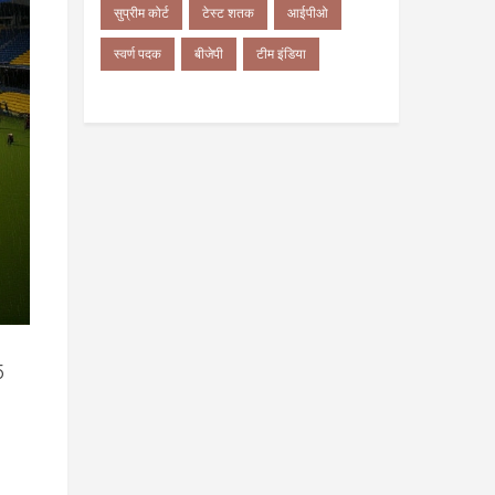
सुप्रीम कोर्ट
टेस्ट शतक
आईपीओ
स्वर्ण पदक
बीजेपी
टीम इंडिया
5