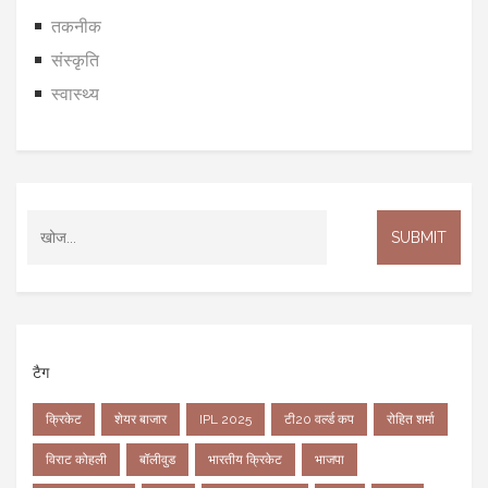
तकनीक
संस्कृति
स्वास्थ्य
टैग
क्रिकेट
शेयर बाजार
IPL 2025
टी20 वर्ल्ड कप
रोहित शर्मा
विराट कोहली
बॉलीवुड
भारतीय क्रिकेट
भाजपा