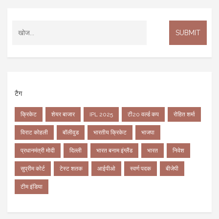
टैग
क्रिकेट
शेयर बाजार
IPL 2025
टी20 वर्ल्ड कप
रोहित शर्मा
विराट कोहली
बॉलीवुड
भारतीय क्रिकेट
भाजपा
प्रधानमंत्री मोदी
दिल्ली
भारत बनाम इंग्लैंड
भारत
निवेश
सुप्रीम कोर्ट
टेस्ट शतक
आईपीओ
स्वर्ण पदक
बीजेपी
टीम इंडिया