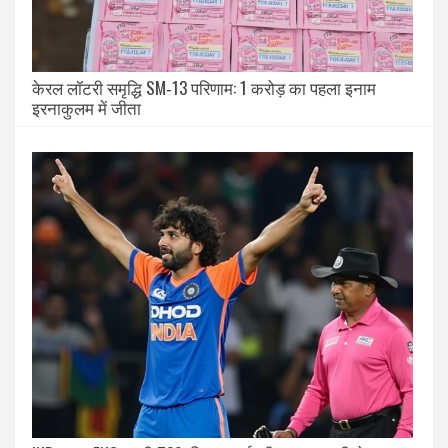
केरल लॉटरी समृद्धि SM‑13 परिणाम: 1 करोड़ का पहला इनाम
इरनाकुलम में जीता