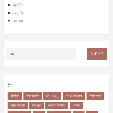
तकनीक
संस्कृति
स्वास्थ्य
टैग
क्रिकेट
शेयर बाजार
IPL 2025
टी20 वर्ल्ड कप
रोहित शर्मा
विराट कोहली
बॉलीवुड
भारतीय क्रिकेट
भाजपा