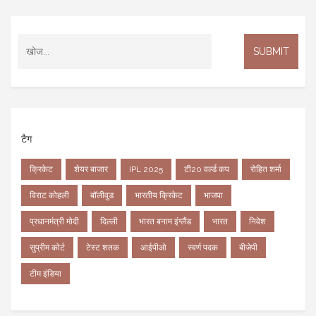
टैग
क्रिकेट
शेयर बाजार
IPL 2025
टी20 वर्ल्ड कप
रोहित शर्मा
विराट कोहली
बॉलीवुड
भारतीय क्रिकेट
भाजपा
प्रधानमंत्री मोदी
दिल्ली
भारत बनाम इंग्लैंड
भारत
निवेश
सुप्रीम कोर्ट
टेस्ट शतक
आईपीओ
स्वर्ण पदक
बीजेपी
टीम इंडिया