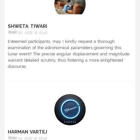
SHWETA TIWARI
दिसंबर 10, 2025 at 01:42
Esteemed participants, may I kindly request a thorough
examination of the astronomical parameters governing this
lunar event? The precise angular displacement and magnitude
warrant detailed scrutiny, thus fostering a more enlightened
discourse.
HARMAN VARTEJ
दिसंबर 14, 2025 at 16:49