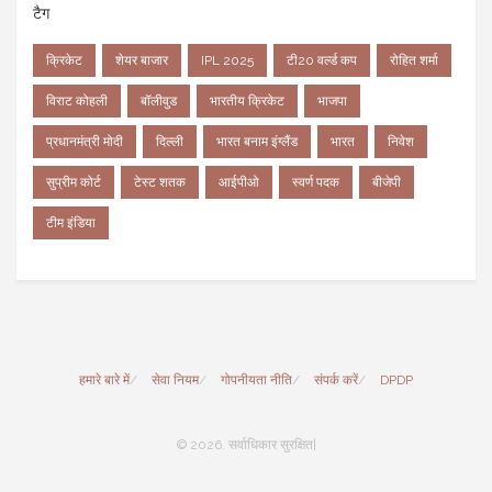
टैग
क्रिकेट
शेयर बाजार
IPL 2025
टी20 वर्ल्ड कप
रोहित शर्मा
विराट कोहली
बॉलीवुड
भारतीय क्रिकेट
भाजपा
प्रधानमंत्री मोदी
दिल्ली
भारत बनाम इंग्लैंड
भारत
निवेश
सुप्रीम कोर्ट
टेस्ट शतक
आईपीओ
स्वर्ण पदक
बीजेपी
टीम इंडिया
हमारे बारे में
सेवा नियम
गोपनीयता नीति
संपर्क करें
DPDP
© 2026. सर्वाधिकार सुरक्षित|