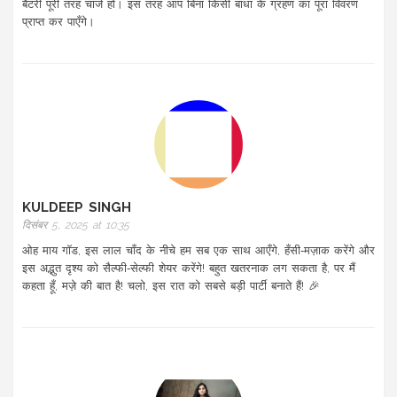
बैटरी पूरी तरह चार्ज हो। इस तरह आप बिना किसी बाधा के ग्रहण का पूरा विवरण
प्राप्त कर पाएँगे।
KULDEEP SINGH
दिसंबर 5, 2025 at 10:35
ओह माय गॉड, इस लाल चाँद के नीचे हम सब एक साथ आएँगे, हँसी‑मज़ाक करेंगे और
इस अद्भुत दृश्य को सैल्फी‑सेल्फी शेयर करेंगे! बहुत खतरनाक लग सकता है, पर मैं
कहता हूँ, मज़े की बात है! चलो, इस रात को सबसे बड़ी पार्टी बनाते हैं! 🎉