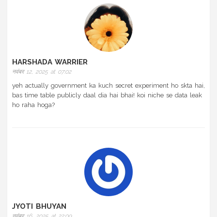
HARSHADA WARRIER
नवंबर 12, 2025 at 07:02
yeh actually government ka kuch secret experiment ho skta hai,
bas time table publicly daal dia hai bhai! koi niche se data leak
ho raha hoga?
JYOTI BHUYAN
नवंबर 16, 2025 at 22:09