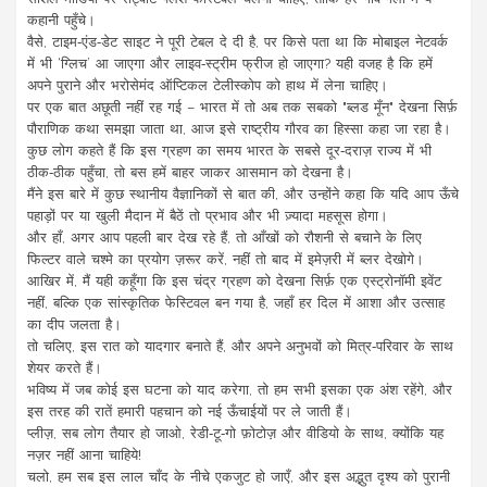
कहानी पहुँचे।
वैसे, टाइम‑एंड‑डेट साइट ने पूरी टेबल दे दी है, पर किसे पता था कि मोबाइल नेटवर्क
में भी ‘ग्लिच’ आ जाएगा और लाइव‑स्ट्रीम फ्रीज हो जाएगा? यही वजह है कि हमें
अपने पुराने और भरोसेमंद ऑप्टिकल टेलीस्कोप को हाथ में लेना चाहिए।
पर एक बात अछूती नहीं रह गई – भारत में तो अब तक सबको "ब्लड मूँन" देखना सिर्फ़
पौराणिक कथा समझा जाता था, आज इसे राष्ट्रीय गौरव का हिस्सा कहा जा रहा है।
कुछ लोग कहते हैं कि इस ग्रहण का समय भारत के सबसे दूर‑दराज़ राज्य में भी
ठीक‑ठीक पहुँचा, तो बस हमें बाहर जाकर आसमान को देखना है।
मैंने इस बारे में कुछ स्थानीय वैज्ञानिकों से बात की, और उन्होंने कहा कि यदि आप ऊँचे
पहाड़ों पर या खुली मैदान में बैठें तो प्रभाव और भी ज़्यादा महसूस होगा।
और हाँ, अगर आप पहली बार देख रहे हैं, तो आँखों को रौशनी से बचाने के लिए
फिल्टर वाले चश्मे का प्रयोग ज़रूर करें, नहीं तो बाद में इमेज़री में ब्लर देखोगे।
आखिर में, मैं यही कहूँगा कि इस चंद्र ग्रहण को देखना सिर्फ़ एक एस्ट्रोनॉमी इवेंट
नहीं, बल्कि एक सांस्कृतिक फेस्टिवल बन गया है, जहाँ हर दिल में आशा और उत्साह
का दीप जलता है।
तो चलिए, इस रात को यादगार बनाते हैं, और अपने अनुभवों को मित्र‑परिवार के साथ
शेयर करते हैं।
भविष्य में जब कोई इस घटना को याद करेगा, तो हम सभी इसका एक अंश रहेंगे, और
इस तरह की रातें हमारी पहचान को नई ऊँचाईयों पर ले जाती हैं।
प्लीज़, सब लोग तैयार हो जाओ, रेडी‑टू‑गो फ़ोटोज़ और वीडियो के साथ, क्योंकि यह
नज़र नहीं आना चाहिये!
चलो, हम सब इस लाल चाँद के नीचे एकजुट हो जाएँ, और इस अद्भुत दृश्य को पुरानी