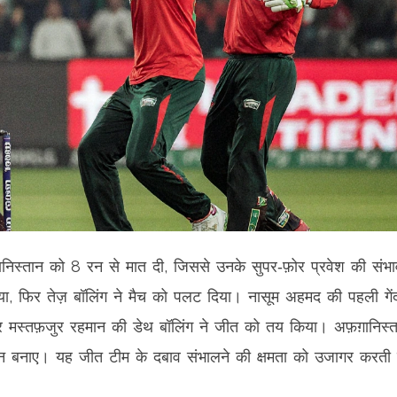
़ानिस्तान को 8 रन से मात दी, जिससे उनके सुपर‑फ़ोर प्रवेश की संभा
या, फिर तेज़ बॉलिंग ने मैच को पलट दिया। नासूम अहमद की पहली गें
स्तफ़जुर रहमान की डेथ बॉलिंग ने जीत को तय किया। अफ़ग़ानिस्त
न बनाए। यह जीत टीम के दबाव संभालने की क्षमता को उजागर करती 