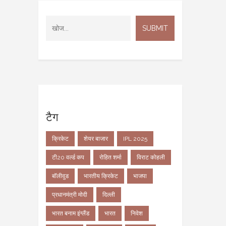
टैग
क्रिकेट
शेयर बाजार
IPL 2025
टी20 वर्ल्ड कप
रोहित शर्मा
विराट कोहली
बॉलीवुड
भारतीय क्रिकेट
भाजपा
प्रधानमंत्री मोदी
दिल्ली
भारत बनाम इंग्लैंड
भारत
निवेश