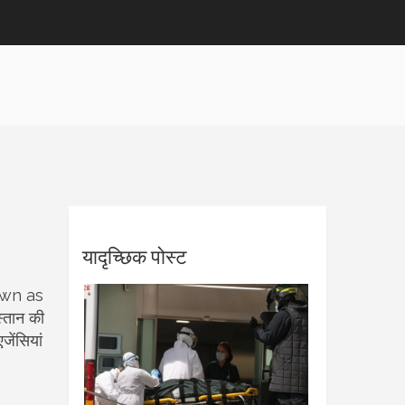
यादृच्छिक पोस्ट
own as
्तान की
जेंसियां