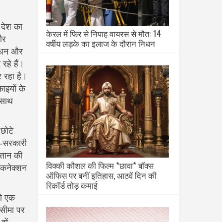
 देश का
केरल में फिर से निपाह वायरस से मौत: 14
और
वर्षीय लड़के का इलाज के दौरान निधन
साधन और
रहे हैं।
र रहा है
।
ाइयों के
 साथ
छोटे
ैर‑सरकारी
्तान की
विक्की कौशल की फिल्म *छावा* बॉक्स
क कनेक्शन
ऑफिस पर बनीं इतिहास, आठवें दिन की
रिकॉर्ड तोड़ कमाई
को एक
 सीमा पर