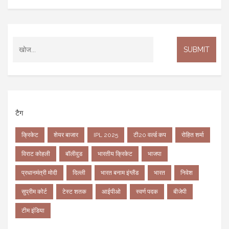
टैग
क्रिकेट
शेयर बाजार
IPL 2025
टी20 वर्ल्ड कप
रोहित शर्मा
विराट कोहली
बॉलीवुड
भारतीय क्रिकेट
भाजपा
प्रधानमंत्री मोदी
दिल्ली
भारत बनाम इंग्लैंड
भारत
निवेश
सुप्रीम कोर्ट
टेस्ट शतक
आईपीओ
स्वर्ण पदक
बीजेपी
टीम इंडिया