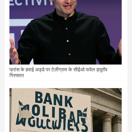
फ्रांस के हवाई अड्डे पर टेलीग्राम के सीईओ पावेल ड्यूरॉव
गिरफ्तार