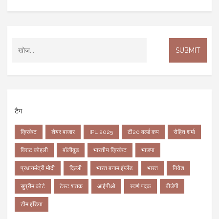
टैग
क्रिकेट
शेयर बाजार
IPL 2025
टी20 वर्ल्ड कप
रोहित शर्मा
विराट कोहली
बॉलीवुड
भारतीय क्रिकेट
भाजपा
प्रधानमंत्री मोदी
दिल्ली
भारत बनाम इंग्लैंड
भारत
निवेश
सुप्रीम कोर्ट
टेस्ट शतक
आईपीओ
स्वर्ण पदक
बीजेपी
टीम इंडिया