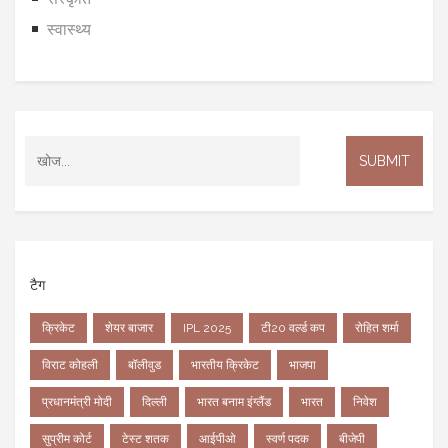
स्वास्थ्य
टैग
क्रिकेट
शेयर बाजार
IPL 2025
टी20 वर्ल्ड कप
रोहित शर्मा
विराट कोहली
बॉलीवुड
भारतीय क्रिकेट
भाजपा
प्रधानमंत्री मोदी
दिल्ली
भारत बनाम इंग्लैंड
भारत
निवेश
सुप्रीम कोर्ट
टेस्ट शतक
आईपीओ
स्वर्ण पदक
बीजेपी