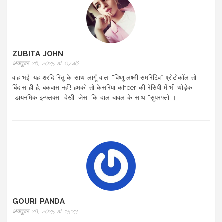
ZUBITA JOHN
अक्तूबर 26, 2025 at 07:46
वाह भई, यह शरदि रितु के साथ लागूँ वाला “विष्णु‑लक्ष्मी‑समरिटिव” प्रोटोकॉल तो
बिंदास ही है, बकवास नहीं! हमको तो केसरिया कheer की रेसिपी में भी थोड़ेक
“डायनमिक इन्फ्लक्स” देखी, जेसा कि दाल चावल के साथ “सुपरफ्लो”।
GOURI PANDA
अक्तूबर 28, 2025 at 15:23