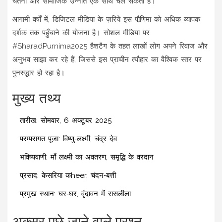
चेतना और सामाजिक उन्नति एक साथ चल सकती हैं।
आगामी वर्षों में, डिजिटल मीडिया के ज़रिये इस पौर्‍णिमा को अधिक व्यापक
दर्शक तक पहुँचाने की योजना है। सोशल मीडिया पर
#SharadPurnima2025 हैशटैग के तहत लाखों लोग अपने रिवाज और
अनुभव साझा कर रहे हैं, जिससे इस प्राचीन त्यौहार का वैश्विक स्तर पर
पुनरुद्धार हो रहा है।
मुख्य तथ्य
तारीख: सोमवार, 6 अक्टूबर 2025
परम्परागत पूजा: विष्णु‑लक्ष्मी, चंद्र देव
भविष्यवाणी: माँ लक्ष्मी का अवतरण, समृद्धि के वरदान
प्रसाद: केसरिया कheer, चंदन‑बत्ती
प्रमुख स्थान: घर‑घर, वृंदावन में रासलीला
अक्सर पूछे जाने वाले प्रश्न