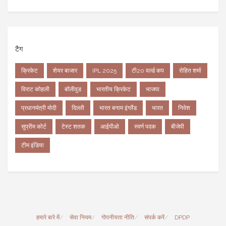
टैग
क्रिकेट
शेयर बाजार
IPL 2025
टी20 वर्ल्ड कप
रोहित शर्मा
विराट कोहली
बॉलीवुड
भारतीय क्रिकेट
भाजपा
प्रधानमंत्री मोदी
दिल्ली
भारत बनाम इंग्लैंड
भारत
निवेश
सुप्रीम कोर्ट
टेस्ट शतक
आईपीओ
स्वर्ण पदक
बीजेपी
टीम इंडिया
हमारे बारे में
सेवा नियम
गोपनीयता नीति
संपर्क करें
DPDP