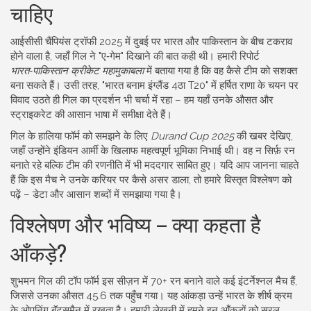
चाहिए
आईसीसी चैंपियंस ट्रॉफी 2025 में दुबई पर भारत और पाकिस्तान के बीच टकराव
होने वाला है, जहाँ गिल ने "ए‑गेम" दिखाने की बात कही थी। हमारी रिपोर्ट
भारत‑पाकिस्तान क्रीकेट महामुकाबला
में बताया गया है कि वह कैसे टीम को सशक्त
बना सकते हैं। उसी तरह, "भारत बनाम इंग्लैंड 4ठा T20" में हर्षित राणा के चयन पर
विवाद उठते ही गिल का प्रदर्शन भी चर्चा में रहा – हम यहाँ उनके औसत और
स्ट्राइकरेट की आसान भाषा में समीक्षा देते हैं।
गिल के हालिया फॉर्म को समझने के लिए
Durand Cup 2025
की खबर देखिए,
जहाँ उन्होंने इंडियन आर्मी के खिलाफ महत्वपूर्ण भूमिका निभाई थी। वह न सिर्फ़ रन
बनाते रहे बल्कि टीम की रणनीति में भी मददगार साबित हुए। यदि आप जानना चाहते
हैं कि इस मैच ने उनके करियर पर कैसे असर डाला, तो हमारे विस्तृत विश्लेषण को
पढ़ें – डेटा और आसान शब्दों में समझाया गया है।
विश्लेषण और भविष्य – क्या कहता है
आँकड़े?
शुभमन गिल की टॉप फॉर्म इस सीज़न में 70+ रन बनाने वाले कई इंटर्नेश्नल मैच हैं,
जिससे उनका औसत 45.6 तक पहुँच गया। यह आंकड़ा उन्हें भारत के शीर्ष क्रम
के ओपनिंग बॅट्समैन में रखता है। हमारी लेखनी में हमने इन आँकड़ों को सरल