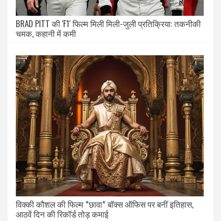
BRAD PITT की 'F1' फिल्म मिली मिली-जुली प्रतिक्रिया: तकनीकी
चमक, कहानी में कमी
विक्की कौशल की फिल्म *छावा* बॉक्स ऑफिस पर बनीं इतिहास,
आठवें दिन की रिकॉर्ड तोड़ कमाई