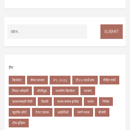
टैग
क्रिकेट
शेयर बाजार
IPL 2025
टी20 वर्ल्ड कप
रोहित शर्मा
विराट कोहली
बॉलीवुड
भारतीय क्रिकेट
भाजपा
प्रधानमंत्री मोदी
दिल्ली
भारत बनाम इंग्लैंड
भारत
निवेश
सुप्रीम कोर्ट
टेस्ट शतक
आईपीओ
स्वर्ण पदक
बीजेपी
टीम इंडिया