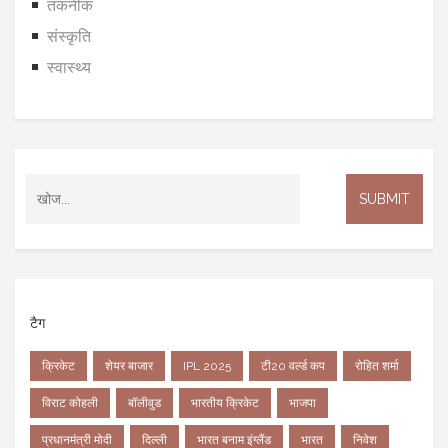
तकनीक
संस्कृति
स्वास्थ्य
टैग
क्रिकेट
शेयर बाजार
IPL 2025
टी20 वर्ल्ड कप
रोहित शर्मा
विराट कोहली
बॉलीवुड
भारतीय क्रिकेट
भाजपा
प्रधानमंत्री मोदी
दिल्ली
भारत बनाम इंग्लैंड
भारत
निवेश