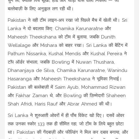
चुन ली, क्योंकि पिच सूखी, हार्ड और थोड़ी घास वाली निकली — जो
बल्लेबाज़ी के लिए अनुकूल लग रही थी।
Pakistan ने वही टीम लाइन‑अप रखा जो पिछले मैच में खेली थी। Sri
Lanka ने दो बदलाव किए: Chamika Karunaratne और
Maheesh Theekshana को टीम में बुलाया, जबकि Dunith
Wellalage और Mishara को बाहर रखा। Sri Lanka की बैटिंग में
Pathum Nissanka, Kushal Mendis और Kushal Pereira ने
टॉप ऑर्डर संभाला, जबकि Bowling में Nuwan Thushara,
Dhananjaya de Silva, Chamika Karunaratne, Wanindu
Hasaranga और Maheesh Theekshana ने भूमिका निभाई।
Pakistan की बल्लेबाज़ी में Saim Ayub, Mohammad Rizwan
और Fakhar Zaman थे, और Bowling की ज़िम्मेदारी Shaheen
Shah Afridi, Haris Rauf और Abrar Ahmed की थी।
Sri Lanka ने शुरुआती ओवरों में ही पाँच विकेट खो दिए। दसवें ओवर
तक उनका स्कोर 133 तक ही सीमित रहा, जो टीम के लिये बहुत छोटा
था। Pakistan की गेंदबाज़ी और फील्डिंग ने मिल कर दबाव बनाया, और