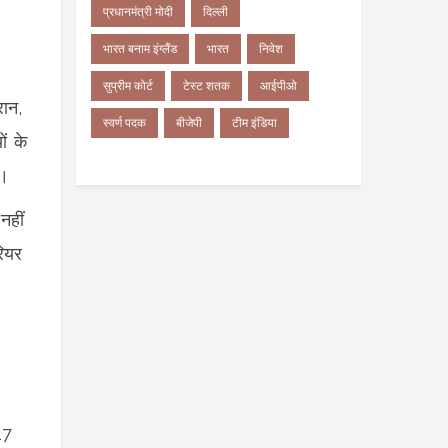
प्रधानमंत्री मोदी
दिल्ली
भारत बनाम इंग्लैंड
भारत
निवेश
सुप्रीम कोर्ट
टेस्ट शतक
आईपीओ
रान,
स्वर्ण पदक
बीजेपी
टीम इंडिया
ं के
े।
नहीं
रियर
17