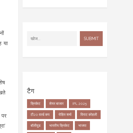
ों
ह या
शेष
टैग
खते
क्रिकेट
शेयर बाजार
IPL 2025
टी20 वर्ल्ड कप
रोहित शर्मा
विराट कोहली
म पर
रा'
बॉलीवुड
भारतीय क्रिकेट
भाजपा