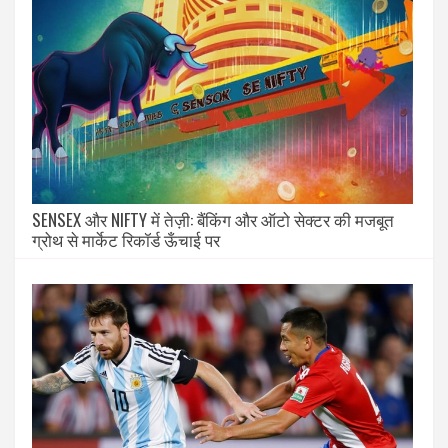
SENSEX और NIFTY में तेज़ी: बैंकिंग और ऑटो सेक्टर की मजबूत
ग्रोथ से मार्केट रिकॉर्ड ऊँचाई पर