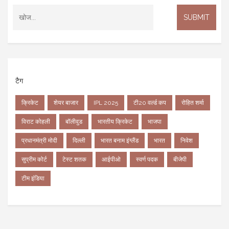
टैग
क्रिकेट
शेयर बाजार
IPL 2025
टी20 वर्ल्ड कप
रोहित शर्मा
विराट कोहली
बॉलीवुड
भारतीय क्रिकेट
भाजपा
प्रधानमंत्री मोदी
दिल्ली
भारत बनाम इंग्लैंड
भारत
निवेश
सुप्रीम कोर्ट
टेस्ट शतक
आईपीओ
स्वर्ण पदक
बीजेपी
टीम इंडिया