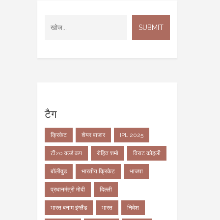
टैग
क्रिकेट
शेयर बाजार
IPL 2025
टी20 वर्ल्ड कप
रोहित शर्मा
विराट कोहली
बॉलीवुड
भारतीय क्रिकेट
भाजपा
प्रधानमंत्री मोदी
दिल्ली
भारत बनाम इंग्लैंड
भारत
निवेश