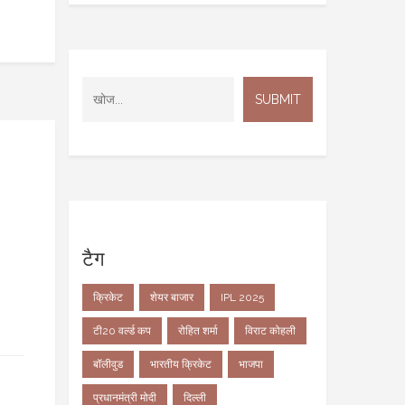
टैग
क्रिकेट
शेयर बाजार
IPL 2025
टी20 वर्ल्ड कप
रोहित शर्मा
विराट कोहली
बॉलीवुड
भारतीय क्रिकेट
भाजपा
प्रधानमंत्री मोदी
दिल्ली