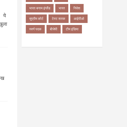
भारत बनाम इंग्लैंड
भारत
निवेश
 ये
सुप्रीम कोर्ट
टेस्ट शतक
आईपीओ
खुला
स्वर्ण पदक
बीजेपी
टीम इंडिया
िख