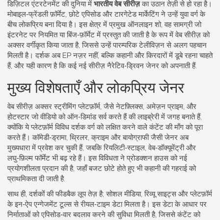
डिज़िटल एंटरटेनमेंट की दुनिया में
भारतीय वेब सीरीज़
का उठान तेज़ी से हो रहा है।
मोबाइल‑फ्रेंडली फ़ॉर्मेट, छोटे एपिसोड और टारगेटेड मार्केटिंग ने उन्हें युवा वर्ग के
बीच लोकप्रिय बना दिया है। इस क्षेत्र में प्रमुख
ऑनलाइन शो
,
वह सामग्री जो
इंटरनेट पर नियमित या बिंज‑फ़ॉर्मेट में प्रस्तुत की जाती है
के रूप में वेब सीरीज़ को
अक्सर वर्गीकृत किया जाता है, जिससे उन्हें पारम्परिक टेलीविज़न से अलग पहचान
मिलती है। दर्शक अब EP नज़र नहीं, बल्कि कहानी और किरदारों में डूबे रहना चाहते
हैं, और यही कारण है कि कई नई सीरीज़ नैरेटिव‑ड्रिवन जेनर को अपनाती हैं.
मुख्य विशेषताएँ और लोकप्रिय जेनर
वेब सीरीज़ अक्सर
स्ट्रीमिंग प्लेटफ़ॉर्म
,
जैसे नेटफ़्लिक्स, अमेज़न प्राइम, और
होटस्टार जो वीडियो को ऑन‑डिमांड सर्व करते हैं
की लाइब्रेरी में जगह बनाते हैं,
क्योंकि ये प्लेटफ़ॉर्म विविध दर्शक वर्ग को लक्षित करने वाले कंटेंट की माँग को पूरा
करते हैं। कॉमेडी‑ड्रामा, थ्रिलर, क्राइम और बायोग्राफी जैसी जेनर अब
मुख्यधारा में प्रवेश कर चुकी हैं, जबकि रियलिटी‑स्टाइल, वेब‑डॉक्यूमेंट्री और
लघु‑फ़िल्म फॉर्मेट भी बढ़ रहे हैं। इस विविधता ने प्रोडक्शन हाउस को नई
प्रयोगशीलता प्रदान की है, जहाँ बजट छोटे होते हुए भी कहानी की गहराई को
प्राथमिकता दी जाती है.
साथ ही, दर्शकों की फीडबैक लूप तेज़ है; सोशल मीडिया, रिव्यू साइट्स और प्लेटफ़ॉर्म
के इन‑ऐप एन्गेजमेंट टूल्स से रीयल‑टाइम डेटा मिलता है। इस डेटा के आधार पर
निर्माताओं को एपिसोड‑वार बदलाव करने की सुविधा मिलती है, जिससे कंटेंट को