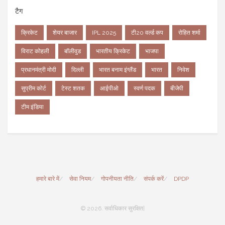
टैग
क्रिकेट
शेयर बाजार
IPL 2025
टी20 वर्ल्ड कप
रोहित शर्मा
विराट कोहली
बॉलीवुड
भारतीय क्रिकेट
भाजपा
प्रधानमंत्री मोदी
दिल्ली
भारत बनाम इंग्लैंड
भारत
निवेश
सुप्रीम कोर्ट
टेस्ट शतक
आईपीओ
स्वर्ण पदक
बीजेपी
टीम इंडिया
हमारे बारे में
सेवा नियम
गोपनीयता नीति
संपर्क करें
DPDP
© 2026. सर्वाधिकार सुरक्षित|