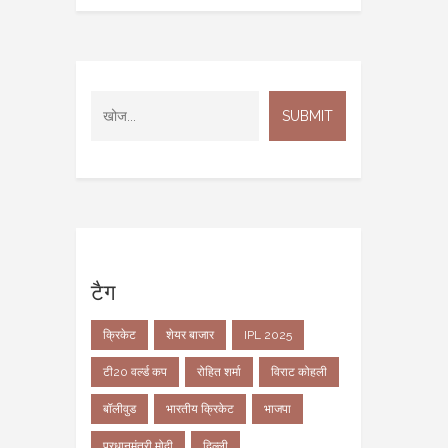
टैग
क्रिकेट
शेयर बाजार
IPL 2025
टी20 वर्ल्ड कप
रोहित शर्मा
विराट कोहली
बॉलीवुड
भारतीय क्रिकेट
भाजपा
प्रधानमंत्री मोदी
दिल्ली