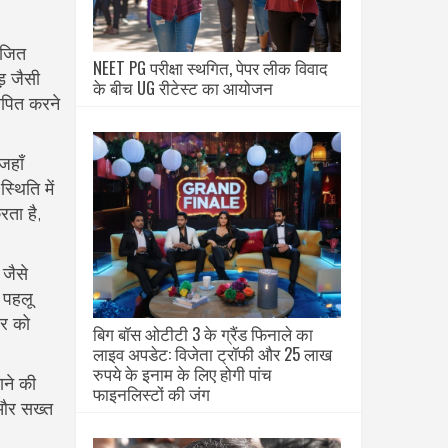
ोजित
NEET PG परीक्षा स्थगित, पेपर लीक विवाद
़ जैसी
के बीच UG रीटेस्ट का आयोजन
ापित करने
जहाँ
्थिति में
ता है,
जैसे
क पहलू
यर को
बिग बॉस ओटीटी 3 के ग्रैंड फिनाले का
लाइव अपडेट: विजेता ट्रॉफी और 25 लाख
रुपये के इनाम के लिए होगी पांच
ाने की
फाइनलिस्टों की जंग
 और सख्त