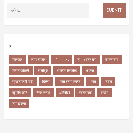
टैग
क्रिकेट
शेयर बाजार
IPL 2025
टी20 वर्ल्ड कप
रोहित शर्मा
विराट कोहली
बॉलीवुड
भारतीय क्रिकेट
भाजपा
प्रधानमंत्री मोदी
दिल्ली
भारत बनाम इंग्लैंड
भारत
निवेश
सुप्रीम कोर्ट
टेस्ट शतक
आईपीओ
स्वर्ण पदक
बीजेपी
टीम इंडिया