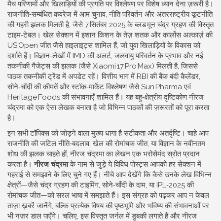
मैच परिणामों और खिलाड़ियों की प्रगति पर विश्लेषण
पर विशेष ध्यान देना ज़रूरी है।
राजनीति‑सम्बंधित कवरेज में आम चुनाव, नीति परिवर्तन और अंतरराष्ट्रीय कूटनीति
की गहरी झलक मिलती है, जैसे 7 सितंबर 2025 के ब्लड मून चंद्र ग्रहण की विस्तृत
टाइम‑टेबल। खेल सेक्शन में इशान किशन के तेज़ शतक और कार्लोस अल्कार्ज़ की
US Open जीत जैसे हाइलाइट्स शामिल हैं, जो युवा खिलाड़ियों के विकास को
दर्शाते हैं। विज्ञान‑लेखों में IMD की अलर्ट, जलवायु परिवर्तन के प्रभाव और नई
तकनीकी गैजेट्स की झलक (जैसे Xiaomi 17 Pro Max) मिलती है, जिससे
पाठक तकनीकी ट्रेंड में अपडेट रहें। वित्तीय भाग में RBI की बैंक बंदी कैलेंडर,
सोने‑चाँदी की कीमतें और स्टॉक‑मार्केट विश्लेषण जैसे Sun Pharma एवं
Heritage Foods की संभावनाएँ शामिल हैं। यह बहु‑क्षेत्रीय दृष्टिकोण नीरज
चंद्रमा को एक ऐसा लेखक बनाता है जो विभिन्न पाठकों की ज़रूरतों को पूरा करता
है।
इन सभी टॉपिक्स को जोड़ने वाला मुख्य धागा है सटीकता और अंतर्दृष्टि। चाहे आप
राजनीति की जटिल नीति‑बदलाव, खेल की रोमांचक जीत, या विज्ञान के नवीनतम
शोध की झलक चाहते हों, नीरज चंद्रमा का लेखन एक भरोसेमंद स्रोत प्रदान
करता है।
नीरज चंद्रमा
के नाम से जुड़े ये विविध पोस्ट्स आपको हर सेक्शन में
गहराई से समझाने के लिए चुने गए हैं। नीचे आप देखेंगे कि कैसे उनके लेख विभिन्न
क्षेत्रों—जैसे चंद्र ग्रहण की टाइमिंग, सोने‑चाँदी के दाम, या IPL‑2025 की
रोमांचक जीत—को सरल भाषा में समझाते हैं। इस संग्रह को पढ़कर आप न केवल
ताज़ा ख़बरें जानेंगे, बल्कि प्रत्येक विषय की पृष्ठभूमि और भविष्य की संभावनाओं पर
भी नज़र डाल पाएँगे। चलिए, इस विस्तृत जर्नल में डुबकी लगाते हैं और नीरज