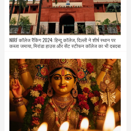
NIRF कॉलेज रैंकिंग 2024: हिन्दू कॉलेज, दिल्ली ने शीर्ष स्थान पर
कब्जा जमाया, मिरांडा हाउस और सेंट स्टीफन कॉलेज का भी दबदबा