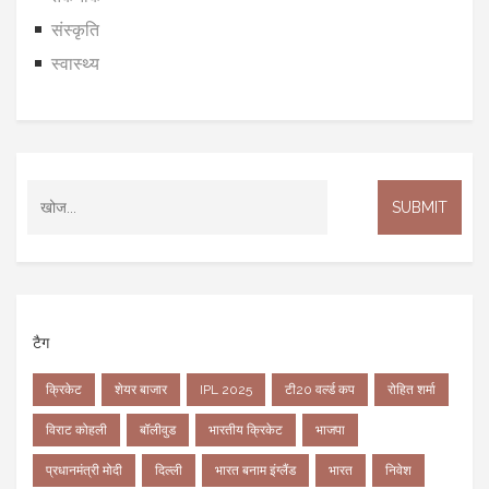
संस्कृति
स्वास्थ्य
टैग
क्रिकेट
शेयर बाजार
IPL 2025
टी20 वर्ल्ड कप
रोहित शर्मा
विराट कोहली
बॉलीवुड
भारतीय क्रिकेट
भाजपा
प्रधानमंत्री मोदी
दिल्ली
भारत बनाम इंग्लैंड
भारत
निवेश