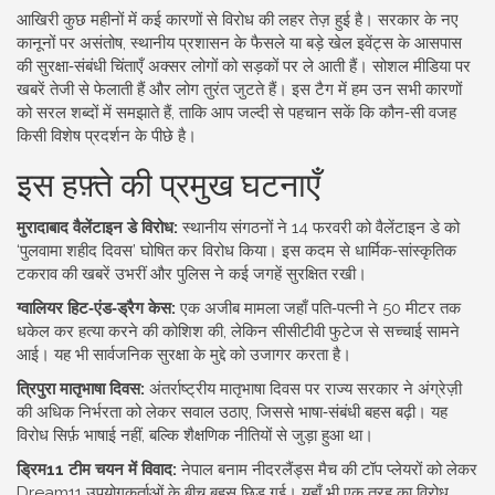
आखिरी कुछ महीनों में कई कारणों से विरोध की लहर तेज़ हुई है। सरकार के नए
कानूनों पर असंतोष, स्थानीय प्रशासन के फैसले या बड़े खेल इवेंट्स के आसपास
की सुरक्षा‑संबंधी चिंताएँ अक्सर लोगों को सड़कों पर ले आती हैं। सोशल मीडिया पर
खबरें तेजी से फेलाती हैं और लोग तुरंत जुटते हैं। इस टैग में हम उन सभी कारणों
को सरल शब्दों में समझाते हैं, ताकि आप जल्दी से पहचान सकें कि कौन‑सी वजह
किसी विशेष प्रदर्शन के पीछे है।
इस हफ़्ते की प्रमुख घटनाएँ
मुरादाबाद वैलेंटाइन डे विरोध:
स्थानीय संगठनों ने 14 फरवरी को वैलेंटाइन डे को
‘पुलवामा शहीद दिवस’ घोषित कर विरोध किया। इस कदम से धार्मिक‑सांस्कृतिक
टकराव की खबरें उभरीं और पुलिस ने कई जगहें सुरक्षित रखी।
ग्वालियर हिट‑एंड‑ड्रैग केस:
एक अजीब मामला जहाँ पति‑पत्नी ने 50 मीटर तक
धकेल कर हत्या करने की कोशिश की, लेकिन सीसीटीवी फुटेज से सच्चाई सामने
आई। यह भी सार्वजनिक सुरक्षा के मुद्दे को उजागर करता है।
त्रिपुरा मातृभाषा दिवस:
अंतर्राष्ट्रीय मातृभाषा दिवस पर राज्य सरकार ने अंग्रेज़ी
की अधिक निर्भरता को लेकर सवाल उठाए, जिससे भाषा‑संबंधी बहस बढ़ी। यह
विरोध सिर्फ़ भाषाई नहीं, बल्कि शैक्षणिक नीतियों से जुड़ा हुआ था।
ड्रिम11 टीम चयन में विवाद:
नेपाल बनाम नीदरलैंड्स मैच की टॉप प्लेयरों को लेकर
Dream11 उपयोगकर्ताओं के बीच बहस छिड़ गई। यहाँ भी एक तरह का विरोध