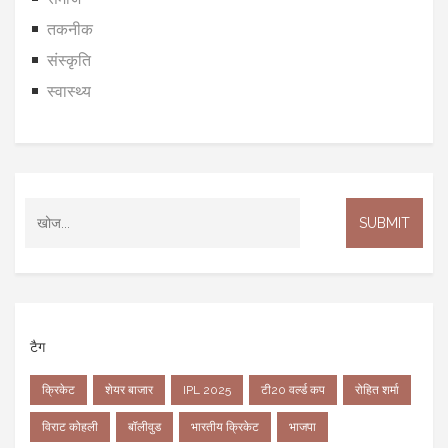
तकनीक
संस्कृति
स्वास्थ्य
टैग
क्रिकेट
शेयर बाजार
IPL 2025
टी20 वर्ल्ड कप
रोहित शर्मा
विराट कोहली
बॉलीवुड
भारतीय क्रिकेट
भाजपा