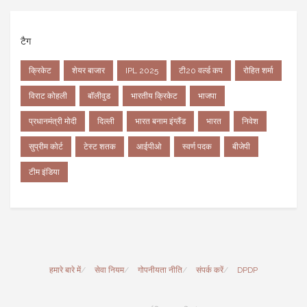
टैग
क्रिकेट
शेयर बाजार
IPL 2025
टी20 वर्ल्ड कप
रोहित शर्मा
विराट कोहली
बॉलीवुड
भारतीय क्रिकेट
भाजपा
प्रधानमंत्री मोदी
दिल्ली
भारत बनाम इंग्लैंड
भारत
निवेश
सुप्रीम कोर्ट
टेस्ट शतक
आईपीओ
स्वर्ण पदक
बीजेपी
टीम इंडिया
हमारे बारे में
सेवा नियम
गोपनीयता नीति
संपर्क करें
DPDP