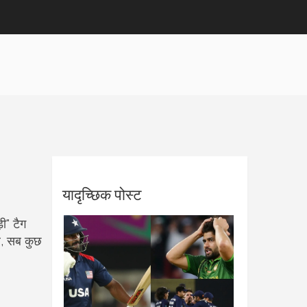
यादृच्छिक पोस्ट
ी" टैग
र, सब कुछ