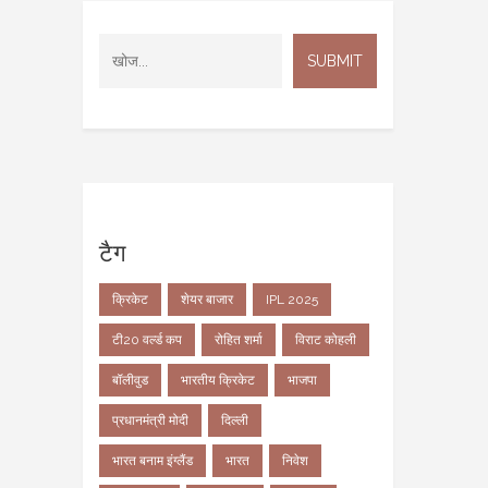
टैग
क्रिकेट
शेयर बाजार
IPL 2025
टी20 वर्ल्ड कप
रोहित शर्मा
विराट कोहली
बॉलीवुड
भारतीय क्रिकेट
भाजपा
प्रधानमंत्री मोदी
दिल्ली
भारत बनाम इंग्लैंड
भारत
निवेश