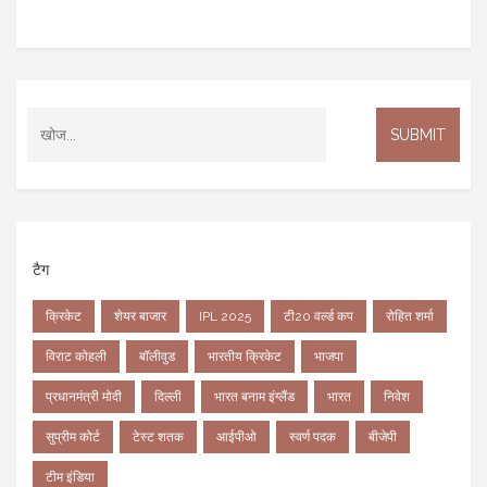
टैग
क्रिकेट
शेयर बाजार
IPL 2025
टी20 वर्ल्ड कप
रोहित शर्मा
विराट कोहली
बॉलीवुड
भारतीय क्रिकेट
भाजपा
प्रधानमंत्री मोदी
दिल्ली
भारत बनाम इंग्लैंड
भारत
निवेश
सुप्रीम कोर्ट
टेस्ट शतक
आईपीओ
स्वर्ण पदक
बीजेपी
टीम इंडिया