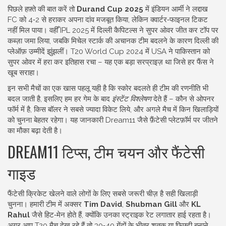
पिछले हफ़्ते की बात करें तो
Durand Cup 2025
में इंडियन आर्मी ने लद्दाख
FC को 4‑2 से हराकर अपना दांव मजबूत किया, लेकिन क्वार्टर‑फाइनल टिकट
नहीं मिल पाया। वहीँ IPL 2025 में दिल्ली कैपिटल्स ने सुपर ओवर जीत कर टॉप पर
कब्ज़ा जमा लिया, जबकि मिचेल स्टार्क की अचानक टीम बदलने के कारण दिल्ली की
प्लेऑफ़ उम्मीदें झुंझलीं। T20 World Cup 2024 में USA ने पाकिस्तान को
सुपर ओवर में हरा कर इतिहास रचा – यह एक बड़ा सरप्राइज़ था जिसे हर फैंस ने
खूब सराहा।
इन सभी मैचों का एक खास पहलू यही है कि स्कोर बदलते ही टीम की रणनीति भी
बदल जाती है, इसलिए हम हर गेम के बाद
इंस्टेंट विश्लेषण
देते हैं – कौन से ओपनर
फॉर्म में है, किस बॉलर ने सबसे ज्यादा विकेट लिये, और अगले मैच में किन खिलाड़ियों
को चुनना बेहतर रहेगा। यह जानकारी Dream11 जैसे फ़ैंटेसी प्लेटफ़ॉर्म पर जीतने
का मौका बढ़ा देती है।
DREAM11 टिप्स, टीम चयन और फैंटेसी
गाइड
फैंटेसी क्रिकेट खेलने वाले लोगों के लिए सबसे जरूरी चीज़ है सही खिलाड़ी
चुनना। हमारी टीम में अक्सर
Tim David
,
Shubman Gill
और
KL
Rahul
जैसे हिट‑मेन होते हैं, क्योंकि उनका स्ट्राइक रेट लगातार हाई रहता है।
अगर आप T20 मैच देख रहे हैं तो 30‑40 गेंदों के भीतर शतक या फिफ़्टी बनाने