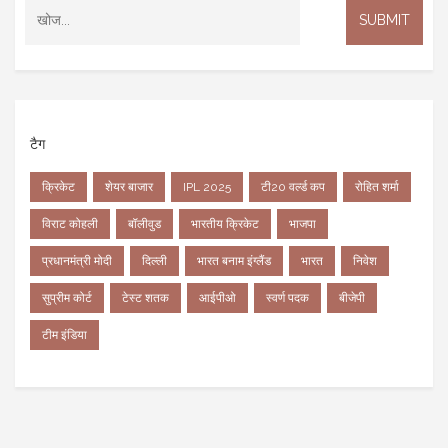
टैग
क्रिकेट
शेयर बाजार
IPL 2025
टी20 वर्ल्ड कप
रोहित शर्मा
विराट कोहली
बॉलीवुड
भारतीय क्रिकेट
भाजपा
प्रधानमंत्री मोदी
दिल्ली
भारत बनाम इंग्लैंड
भारत
निवेश
सुप्रीम कोर्ट
टेस्ट शतक
आईपीओ
स्वर्ण पदक
बीजेपी
टीम इंडिया