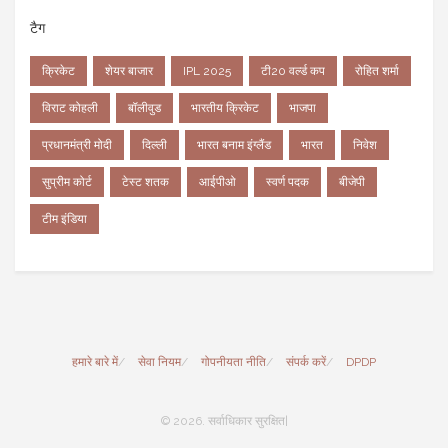
टैग
क्रिकेट
शेयर बाजार
IPL 2025
टी20 वर्ल्ड कप
रोहित शर्मा
विराट कोहली
बॉलीवुड
भारतीय क्रिकेट
भाजपा
प्रधानमंत्री मोदी
दिल्ली
भारत बनाम इंग्लैंड
भारत
निवेश
सुप्रीम कोर्ट
टेस्ट शतक
आईपीओ
स्वर्ण पदक
बीजेपी
टीम इंडिया
हमारे बारे में
सेवा नियम
गोपनीयता नीति
संपर्क करें
DPDP
© 2026. सर्वाधिकार सुरक्षित|