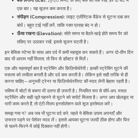
बर्फ लगाना (Ice):
15‑20 मिनट के लिए बर्फ का पैक रखें, हर दो घंटे में
एक बार। यह सूजन कम करता है।
संपीड़न (Compression):
लाइट एलीस्टिक बैंडेज से घुटना दबा कर
बांधें। बहुत टाई नहीं करें, ताकि रक्त प्रवाह बंद न हो।
ऊँचा रखना (Elevation):
सोते समय या बैठते‑खड़े होते समय पैर को
तकिए पर उठाकर रखें; इससे सूजन घटती है।
इन बेसिक स्टेप्स के साथ आप दर्द में कमी महसूस कर सकते हैं। अगर दो‑तीन दिन
बाद भी आराम नहीं मिलता, तो फिर से डॉक्टर से मिलें।
एक और महत्वपूर्ण बात है स्ट्रेचिंग और फ़िज़ियोथेरेपी। हल्की स्ट्रेचिंग घुटने की
मसल्स को लचीला बनाती है और दर्द कम करती है। लेकिन इसे सही तरीके से ही
करना चाहिए—अनुभवी ट्रेनर या फ़िज़ियोथेरपिस्ट की मदद लेनी बेहतर रहती है।
भविष्य में चोटों से बचना भी उतना ही ज़रूरी है। नियमित रूप से वॉर्म‑अप, मसल
स्ट्रेंथिंग और सही जूते पहनने से घुटने को सपोर्ट मिलता है। अगर आप खेलकूद या
भारी काम करते हैं, तो एंटी‑स्लिप इनसोलेशन वाले शूज इस्तेमाल करें।
समझ गया न? अब जब भी घुटना दर्द करे, पहले ये बेसिक उपाय अपनाएँ और
ज़रूरत पड़ने पर पेशेवर मदद लें। इससे आपका घुटना जल्दी ठीक होगा और फिर
से चलने‑फिरने में कोई दिक्कत नहीं होगी।