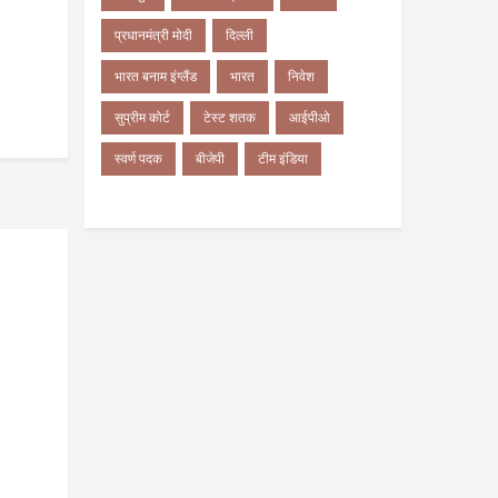
प्रधानमंत्री मोदी
दिल्ली
भारत बनाम इंग्लैंड
भारत
निवेश
सुप्रीम कोर्ट
टेस्ट शतक
आईपीओ
स्वर्ण पदक
बीजेपी
टीम इंडिया