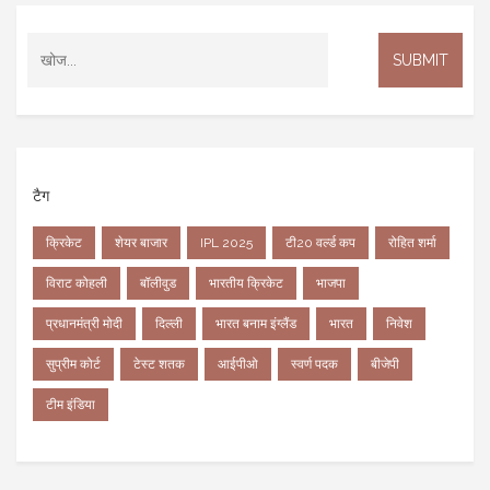
टैग
क्रिकेट
शेयर बाजार
IPL 2025
टी20 वर्ल्ड कप
रोहित शर्मा
विराट कोहली
बॉलीवुड
भारतीय क्रिकेट
भाजपा
प्रधानमंत्री मोदी
दिल्ली
भारत बनाम इंग्लैंड
भारत
निवेश
सुप्रीम कोर्ट
टेस्ट शतक
आईपीओ
स्वर्ण पदक
बीजेपी
टीम इंडिया