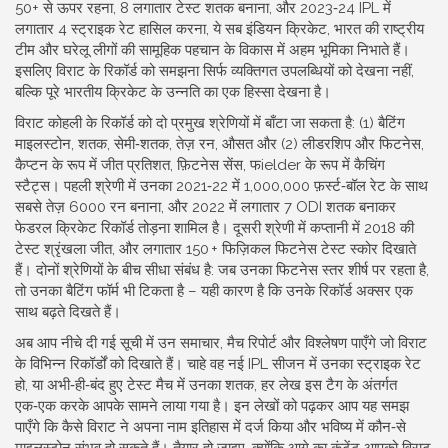
50+ से ऊपर रहना, 8 लगातार टेस्ट शतक बनाना, और 2023‑24 IPL में
लगातार 4 स्ट्राइक रेट हासिल करना, ये सब
इंडियन क्रिकेट
,
भारत की राष्ट्रीय
टीम और घरेलू लीगों की सामूहिक पहचान
के विकास में अहम भूमिका निभाते हैं।
इसलिए विराट के रिकॉर्ड को समझना सिर्फ व्यक्तिगत उपलब्धियों को देखना नहीं,
बल्कि पूरे भारतीय क्रिकेट के उन्नति का एक हिस्सा देखना है।
विराट कोहली के रिकॉर्ड को दो प्रमुख श्रेणियों में बाँटा जा सकता है: (1)
बैटिंग
माइलस्टोन
,
शतक, सेमी‑शतक, तेज़ रन, औसत
और (2)
लीडरशिप और फिटनेस
,
कैप्टन के रूप में जीत प्रतिशत, फ़िटनेस सेंस, फielder के रूप में कैचिंग
स्टैट्स
। पहली श्रेणी में उनका 2021‑22 में 1,000,000 फ़र्स्ट‑बॉल रेट के साथ
सबसे तेज़ 6000 रन बनाना, और 2022 में लगातार 7 ODI शतक बनाकर
फेडरल क्रिकेट रिकॉर्ड तोड़ना शामिल है। दूसरी श्रेणी में कप्तानी में 2018 की
टेस्ट श्रृंखला जीत, और लगातार 150 + फिज़िकल फिटनेस टेस्ट स्कोर दिखाते
हैं। दोनों श्रेणियों के बीच सीधा संबंध है: जब उनका फिटनेस स्तर शीर्ष पर रहता है,
तो उनका बैटिंग फॉर्म भी टिकता है – यही कारण है कि उनके रिकॉर्ड अक्सर एक
साथ बढ़ते दिखते हैं।
अब आप नीचे दी गई सूची में उन समाचार, मैच रिपोर्ट और विश्लेषण पाएँगे जो विराट
के विभिन्न रिकॉर्डों को दिखाते हैं। चाहे वह नई IPL सीजन में उनका स्ट्राइक रेट
हो, या अभी‑ही‑बंद हुए टेस्ट मैच में उनका शतक, हर लेख इस टैग के अंतर्गत
एक‑एक करके आपके सामने लाया गया है। इन लेखों को पढ़कर आप यह समझ
पाएँगे कि कैसे विराट ने अपना नाम इतिहास में दर्ज किया और भविष्य में कौन‑से