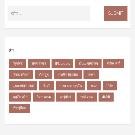
टैग
क्रिकेट
शेयर बाजार
IPL 2025
टी20 वर्ल्ड कप
रोहित शर्मा
विराट कोहली
बॉलीवुड
भारतीय क्रिकेट
भाजपा
प्रधानमंत्री मोदी
दिल्ली
भारत बनाम इंग्लैंड
भारत
निवेश
सुप्रीम कोर्ट
टेस्ट शतक
आईपीओ
स्वर्ण पदक
बीजेपी
टीम इंडिया