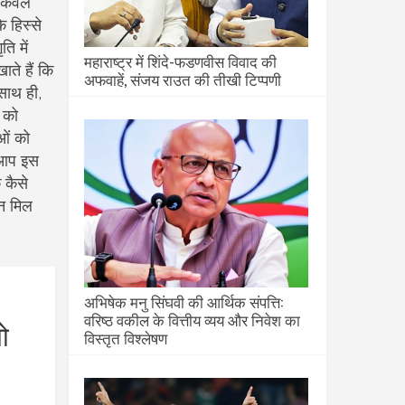
न केवल
े हिस्से
ि में
महाराष्ट्र में शिंदे-फडणवीस विवाद की
ाते हैं कि
अफवाहें, संजय राउत की तीखी टिप्पणी
साथ ही,
त को
ओं को
र आप इस
 कैसे
िन मिल
अभिषेक मनु सिंघवी की आर्थिक संपत्ति:
वरिष्ठ वकील के वित्तीय व्यय और निवेश का
ो
विस्तृत विश्लेषण