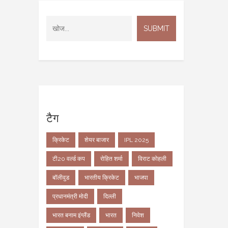
टैग
क्रिकेट
शेयर बाजार
IPL 2025
टी20 वर्ल्ड कप
रोहित शर्मा
विराट कोहली
बॉलीवुड
भारतीय क्रिकेट
भाजपा
प्रधानमंत्री मोदी
दिल्ली
भारत बनाम इंग्लैंड
भारत
निवेश