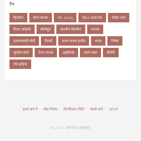
टैग
क्रिकेट
शेयर बाजार
IPL 2025
टी20 वर्ल्ड कप
रोहित शर्मा
विराट कोहली
बॉलीवुड
भारतीय क्रिकेट
भाजपा
प्रधानमंत्री मोदी
दिल्ली
भारत बनाम इंग्लैंड
भारत
निवेश
सुप्रीम कोर्ट
टेस्ट शतक
आईपीओ
स्वर्ण पदक
बीजेपी
टीम इंडिया
हमारे बारे में
सेवा नियम
गोपनीयता नीति
संपर्क करें
DPDP
© 2026. सर्वाधिकार सुरक्षित|