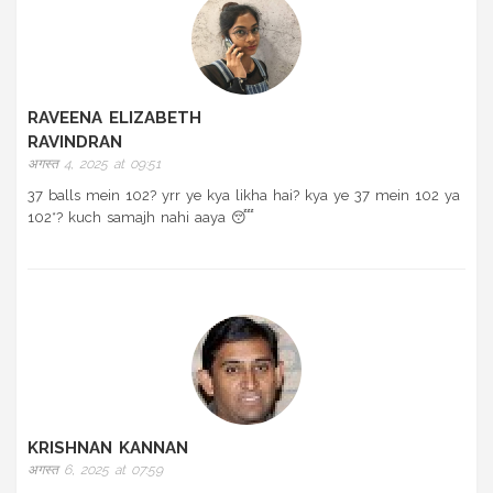
RAVEENA ELIZABETH
RAVINDRAN
अगस्त 4, 2025 at 09:51
37 balls mein 102? yrr ye kya likha hai? kya ye 37 mein 102 ya
102*? kuch samajh nahi aaya 😴
KRISHNAN KANNAN
अगस्त 6, 2025 at 07:59