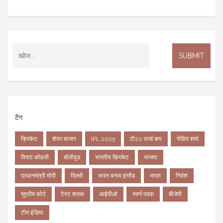
टैग
क्रिकेट
शेयर बाजार
IPL 2025
टी20 वर्ल्ड कप
रोहित शर्मा
विराट कोहली
बॉलीवुड
भारतीय क्रिकेट
भाजपा
प्रधानमंत्री मोदी
दिल्ली
भारत बनाम इंग्लैंड
भारत
निवेश
सुप्रीम कोर्ट
टेस्ट शतक
आईपीओ
स्वर्ण पदक
बीजेपी
टीम इंडिया