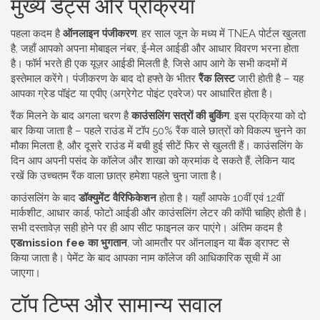
मुख्य डेट्स और प्रक्रिया
पहला कदम है
ऑनलाइन पंजीकरण
. हर साल जून के मध्य में TNEA पोर्टल खुलता
है, जहाँ आपको अपना मोबाइल नंबर, ई‑मेल आईडी और आधार विवरण भरना होता
है। फॉर्म भरते ही एक यूज़र आईडी मिलती है, जिसे आप आगे के सभी कदमों में
इस्तेमाल करेंगे। पंजीकरण के बाद दो हफ्ते के भीतर
रैंक लिस्ट
जारी होती है – यह
आपका ग्रेड पॉइंट या एपीए (अग्रेगेट पोइंट एवरेज) पर आधारित होता है।
रैंक मिलने के बाद अगला चरण है
काउंसलिंग सत्रों की बुकिंग
. इस प्रक्रिया को दो
बार किया जाता है – पहले राउंड में टॉप 50% रैंक वाले छात्रों को विकल्प चुनने का
मौका मिलता है, और दूसरे राउंड में बची हुई सीटें फिर से खुलती हैं। काउंसलिंग के
दिन आप अपनी पसंद के कॉलेज और शाखा को क्रमांक दे सकते हैं, लेकिन याद
रखें कि उच्चतम रैंक वाला छात्र हमेशा पहले चुना जाता है।
काउंसलिंग के बाद
डॉक्युमेंट वैरिफिकेशन
होता है। यहाँ आपके 10वीं एवं 12वीं
मार्कशीट, आधार कार्ड, फोटो आईडी और काउंसलिंग लेटर की कॉपी चाहिए होती है।
सभी दस्तावेज़ सही होने पर ही आप सीट फाइनल कर पाएंगे। अंतिम कदम है
एडmission fee का भुगतान
, जो आमतौर पर ऑनलाइन या बैंक ड्राफ्ट से
किया जाता है। पेमेंट के बाद आपका नाम कॉलेज की आधिकारिक सूची में आ
जाएगा।
टॉप टिप्स और सामान्य सवाल