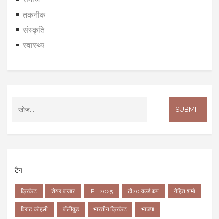
तकनीक
संस्कृति
स्वास्थ्य
टैग
क्रिकेट
शेयर बाजार
IPL 2025
टी20 वर्ल्ड कप
रोहित शर्मा
विराट कोहली
बॉलीवुड
भारतीय क्रिकेट
भाजपा