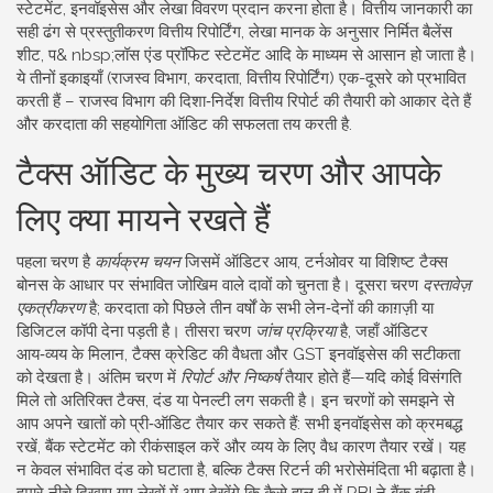
स्टेटमेंट, इनवॉइसेस और लेखा विवरण प्रदान करना होता है। वित्तीय जानकारी का
सही ढंग से प्रस्तुतीकरण
वित्तीय रिपोर्टिंग
,
लेखा मानक के अनुसार निर्मित बैलेंस
शीट, प& nbsp;लॉस एंड प्रॉफिट स्टेटमेंट आदि
के माध्यम से आसान हो जाता है।
ये तीनों इकाइयाँ (राजस्व विभाग, करदाता, वित्तीय रिपोर्टिंग) एक-दूसरे को प्रभावित
करती हैं – राजस्व विभाग की दिशा‑निर्देश वित्तीय रिपोर्ट की तैयारी को आकार देते हैं
और करदाता की सहयोगिता ऑडिट की सफलता तय करती है.
टैक्स ऑडिट के मुख्य चरण और आपके
लिए क्या मायने रखते हैं
पहला चरण है
कार्यक्रम चयन
जिसमें ऑडिटर आय, टर्नओवर या विशिष्ट टैक्स
बोनस के आधार पर संभावित जोखिम वाले दावों को चुनता है। दूसरा चरण
दस्तावेज़
एकत्रीकरण
है; करदाता को पिछले तीन वर्षों के सभी लेन‑देनों की काग़ज़ी या
डिजिटल कॉपी देना पड़ती है। तीसरा चरण
जांच प्रक्रिया
है, जहाँ ऑडिटर
आय‑व्यय के मिलान, टैक्स क्रेडिट की वैधता और GST इनवॉइसेस की सटीकता
को देखता है। अंतिम चरण में
रिपोर्ट और निष्कर्ष
तैयार होते हैं—यदि कोई विसंगति
मिले तो अतिरिक्त टैक्स, दंड या पेनल्टी लग सकती है। इन चरणों को समझने से
आप अपने खातों को प्री‑ऑडिट तैयार कर सकते हैं: सभी इनवॉइसेस को क्रमबद्ध
रखें, बैंक स्टेटमेंट को रीकंसाइल करें और व्यय के लिए वैध कारण तैयार रखें। यह
न केवल संभावित दंड को घटाता है, बल्कि टैक्स रिटर्न की भरोसेमंदिता भी बढ़ाता है।