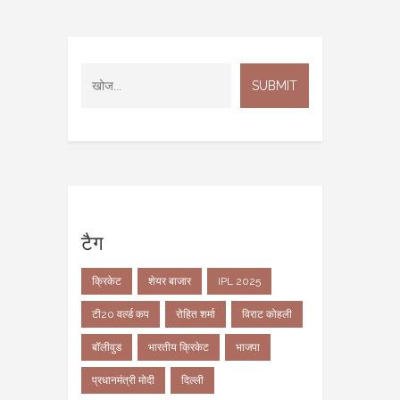
टैग
क्रिकेट
शेयर बाजार
IPL 2025
टी20 वर्ल्ड कप
रोहित शर्मा
विराट कोहली
बॉलीवुड
भारतीय क्रिकेट
भाजपा
प्रधानमंत्री मोदी
दिल्ली