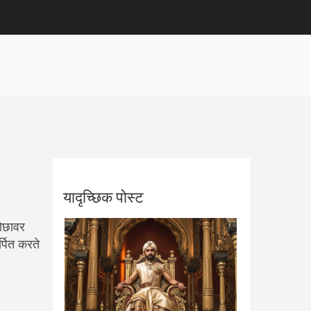
यादृच्छिक पोस्ट
योछावर
्पित करते