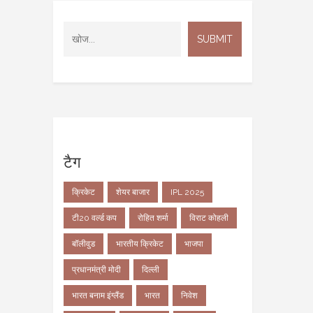
टैग
क्रिकेट
शेयर बाजार
IPL 2025
टी20 वर्ल्ड कप
रोहित शर्मा
विराट कोहली
बॉलीवुड
भारतीय क्रिकेट
भाजपा
प्रधानमंत्री मोदी
दिल्ली
भारत बनाम इंग्लैंड
भारत
निवेश