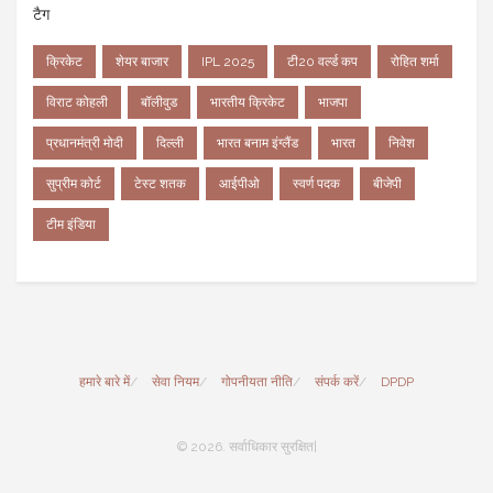
टैग
क्रिकेट
शेयर बाजार
IPL 2025
टी20 वर्ल्ड कप
रोहित शर्मा
विराट कोहली
बॉलीवुड
भारतीय क्रिकेट
भाजपा
प्रधानमंत्री मोदी
दिल्ली
भारत बनाम इंग्लैंड
भारत
निवेश
सुप्रीम कोर्ट
टेस्ट शतक
आईपीओ
स्वर्ण पदक
बीजेपी
टीम इंडिया
हमारे बारे में
सेवा नियम
गोपनीयता नीति
संपर्क करें
DPDP
© 2026. सर्वाधिकार सुरक्षित|