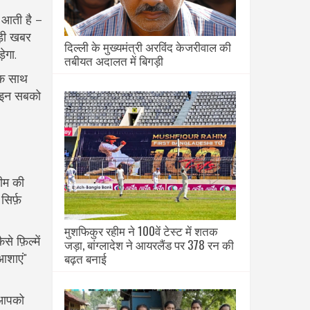
र आती है –
ड़ी खबर
दिल्ली के मुख्यमंत्री अरविंद केजरीवाल की
ेगा.
तबीयत अदालत में बिगड़ी
 एक साथ
म इन सबको
टीम की
िर्फ़
मुशफिकुर रहीम ने 100वें टेस्ट में शतक
 फ़िल्में
जड़ा, बांग्लादेश ने आयरलैंड पर 378 रन की
बढ़त बनाई
आशाएं"
ख आपको