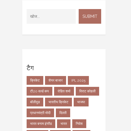
टैग
क्रिकेट
शेयर बाजार
IPL 2025
टी20 वर्ल्ड कप
रोहित शर्मा
विराट कोहली
बॉलीवुड
भारतीय क्रिकेट
भाजपा
प्रधानमंत्री मोदी
दिल्ली
भारत बनाम इंग्लैंड
भारत
निवेश