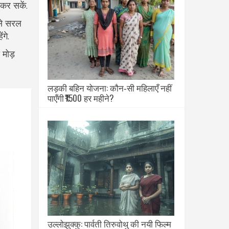
 कर सकें.
इसे सरल
गे.
 मोड़
लड़की बहिन योजना: कौन‑सी महिलाएँ नहीं
पाएँगी ₹1500 हर महीने?
उल्लोझुक्कु: पार्वती तिरुवोथु की नयी फिल्म