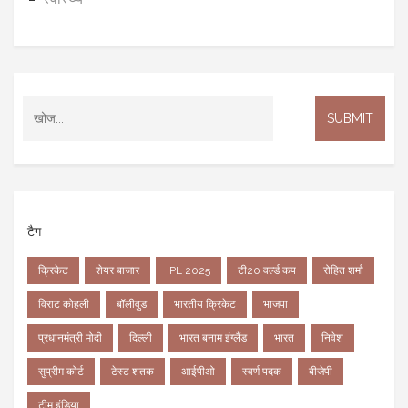
टैग
क्रिकेट
शेयर बाजार
IPL 2025
टी20 वर्ल्ड कप
रोहित शर्मा
विराट कोहली
बॉलीवुड
भारतीय क्रिकेट
भाजपा
प्रधानमंत्री मोदी
दिल्ली
भारत बनाम इंग्लैंड
भारत
निवेश
सुप्रीम कोर्ट
टेस्ट शतक
आईपीओ
स्वर्ण पदक
बीजेपी
टीम इंडिया