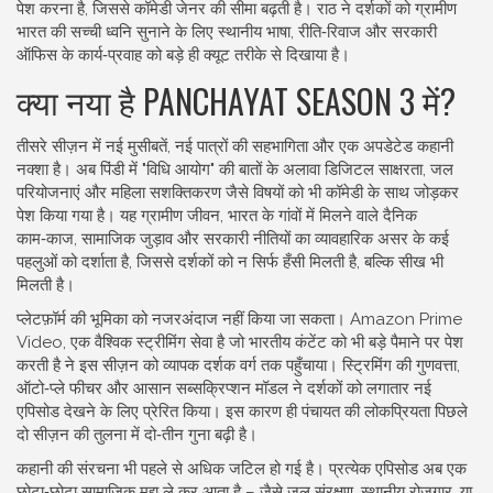
पेश करना है, जिससे
कॉमेडी जेनर
की सीमा बढ़ती है। राठ ने दर्शकों को ग्रामीण
भारत की सच्ची ध्वनि सुनाने के लिए स्थानीय भाषा, रीति‑रिवाज और सरकारी
ऑफिस के कार्य‑प्रवाह को बड़े ही क्यूट तरीके से दिखाया है।
क्या नया है PANCHAYAT SEASON 3 में?
तीसरे सीज़न में नई मुसीबतें, नई पात्रों की सहभागिता और एक अपडेटेड कहानी
नक्शा है। अब पिंडी में "विधि आयोग" की बातों के अलावा डिजिटल साक्षरता, जल
परियोजनाएं और महिला सशक्तिकरण जैसे विषयों को भी कॉमेडी के साथ जोड़कर
पेश किया गया है। यह
ग्रामीण जीवन
,
भारत के गांवों में मिलने वाले दैनिक
काम‑काज, सामाजिक जुड़ाव और सरकारी नीतियों का व्यावहारिक असर
के कई
पहलुओं को दर्शाता है, जिससे दर्शकों को न सिर्फ हँसी मिलती है, बल्कि सीख भी
मिलती है।
प्लेटफ़ॉर्म की भूमिका को नजरअंदाज नहीं किया जा सकता।
Amazon Prime
Video
,
एक वैश्विक स्ट्रीमिंग सेवा है जो भारतीय कंटेंट को भी बड़े पैमाने पर पेश
करती है
ने इस सीज़न को व्यापक दर्शक वर्ग तक पहुँचाया। स्ट्रिमिंग की गुणवत्ता,
ऑटो‑प्ले फीचर और आसान सब्सक्रिप्शन मॉडल ने दर्शकों को लगातार नई
एपिसोड देखने के लिए प्रेरित किया। इस कारण ही पंचायत की लोकप्रियता पिछले
दो सीज़न की तुलना में दो‑तीन गुना बढ़ी है।
कहानी की संरचना भी पहले से अधिक जटिल हो गई है। प्रत्येक एपिसोड अब एक
छोटा‑छोटा सामाजिक मुद्दा ले कर आता है – जैसे जल संरक्षण, स्थानीय रोजगार, या