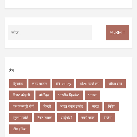
टैग
क्रिकेट
शेयर बाजार
IPL 2025
टी20 वर्ल्ड कप
रोहित शर्मा
विराट कोहली
बॉलीवुड
भारतीय क्रिकेट
भाजपा
प्रधानमंत्री मोदी
दिल्ली
भारत बनाम इंग्लैंड
भारत
निवेश
सुप्रीम कोर्ट
टेस्ट शतक
आईपीओ
स्वर्ण पदक
बीजेपी
टीम इंडिया