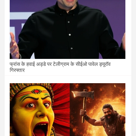
फ्रांस के हवाई अड्डे पर टेलीग्राम के सीईओ पावेल ड्यूरॉव
गिरफ्तार