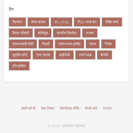
टैग
क्रिकेट
शेयर बाजार
IPL 2025
टी20 वर्ल्ड कप
रोहित शर्मा
विराट कोहली
बॉलीवुड
भारतीय क्रिकेट
भाजपा
प्रधानमंत्री मोदी
दिल्ली
भारत बनाम इंग्लैंड
भारत
निवेश
सुप्रीम कोर्ट
टेस्ट शतक
आईपीओ
स्वर्ण पदक
बीजेपी
टीम इंडिया
हमारे बारे में
सेवा नियम
गोपनीयता नीति
संपर्क करें
DPDP
© 2026. सर्वाधिकार सुरक्षित|