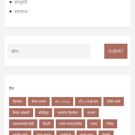
संस्कृति
स्वास्थ्य
टैग
क्रिकेट
शेयर बाजार
IPL 2025
टी20 वर्ल्ड कप
रोहित शर्मा
विराट कोहली
बॉलीवुड
भारतीय क्रिकेट
भाजपा
प्रधानमंत्री मोदी
दिल्ली
भारत बनाम इंग्लैंड
भारत
निवेश