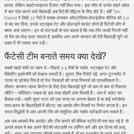
हराया, लेकिन क्वार्टरफाइनल टिकट नहीं मिल पाया। इस जीत से उनके दोहरे ओवर
में चार गोल करने वाले खिलाड़ी अब फैंटेसी पॉइंट्स के लिए हॉट हैं। वहीं Tim
David ने सिर्फ़ 37 गेंदों में शतक लगाकर ऑस्ट्रेलिया‑वेस्टइंडीज सीरीज़ को 3‑0
से बंद कर दिया, उनके स्ट्राइक रेट और बॉउन्ड्री काउंट दोनों ही फैंटेसी लीग में
बम्पर अंक लाएगा। इन दो घटनाओं से पता चलता है कि जब टीम जल्दी गिरती नहीं
तो मैच का मोड़ पलट सकता है, इसलिए आप अपने कप्तान को ऐसे खिलाड़ी चुनें जो
दबाव में भी रफ़्तार बना रखें।
फैंटेसी टीम बनाते समय क्या देखें?
सबसे पहले फॉर्म पर ध्यान दें—पिछले 3‑5 मैचों के स्कोर, स्ट्राइक रेट और
विकेटिंग इकोनॉमी को देखना ज़रूरी है। दूसरा, पिच रिपोर्ट पढ़ें; अगर टूरनामेंट में
ग्रास या ड्रेसेड पिच है तो तेज गेंदबाज़ों की जगह स्पिनर्स को प्राथमिकता दें।
तीसरा, कप्तान/वायर कैप्टेन के लिए ऐसा खिलाड़ी चुनें जो कम से कम दो स्किल्स
(बैटिंग + फील्डिंग) रखता हो; इस तरह दोहरी अंक मिलती हैं। अंत में, बज़ेट का
हिसाब रखें—महंगे सुपर स्टार को एक जगह पर लगाना बेहतर है या कई भरोसेमंद
मध्य‑क्रम के खिलाड़ियों में बाँटना, यह आपके लीग नियमों पर निर्भर करता है। इन
सरल सिद्धांतों से आप अपनी टीम को संतुलित और स्कोर‑फ्रेंडली बना सकते हैं।
अब जब आपको मैच अपडेट और टीम बनाने की बेसिक स्ट्रैटेजी पता चल गई है, तो
अगले कदम में बस अपने फैंटेसी प्लेटफ़ॉर्म पर लॉगिन करें और इन टिप्स को लागू
करें। अगर आप लगातार जीतते रहना चाहते हैं, तो हर टूरनामेंट के पहले आधे घंटे