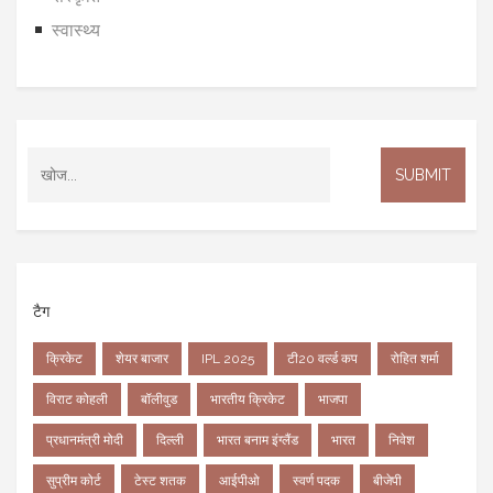
स्वास्थ्य
टैग
क्रिकेट
शेयर बाजार
IPL 2025
टी20 वर्ल्ड कप
रोहित शर्मा
विराट कोहली
बॉलीवुड
भारतीय क्रिकेट
भाजपा
प्रधानमंत्री मोदी
दिल्ली
भारत बनाम इंग्लैंड
भारत
निवेश
सुप्रीम कोर्ट
टेस्ट शतक
आईपीओ
स्वर्ण पदक
बीजेपी