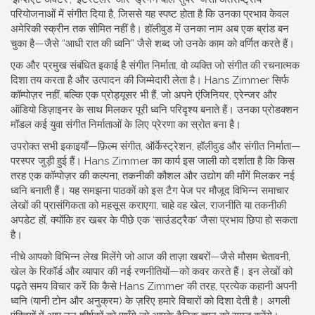
परियोजनाओं में संगीत दिया है, जिससे यह स्पष्ट होता है कि उनका प्रभाव केवल
अमेरिकी स्क्रीन तक सीमित नहीं है। हॉलीवुड में उनका नाम अब एक ब्रांड बन
चुका है—जैसे “आधी रात की ध्वनि” जैसे शब्द जो उनके काम को वर्णित करते हैं।
एक और प्रमुख संबंधित इकाई है
संगीत निर्माता
,
वो व्यक्ति जो संगीत की रचनात्मक
दिशा तय करता है और उत्पादन की जिम्मेदारी लेता है
। Hans Zimmer सिर्फ
कॉम्पोज़र नहीं, बल्कि एक प्रोड्यूसर भी हैं, जो अपने एंजिनियर, एरेन्जर और
ऑडियो डिज़ाइनर के साथ मिलकर पूरी ध्वनि परिदृश्य बनाते हैं। उनका प्रोडक्शन
मॉडल कई युवा संगीत निर्माताओं के लिए प्रेरणा का स्रोत बना है।
उपरोक्त सभी इकाइयाँ—फ़िल्म संगीत, ऑर्केस्ट्रेशन, हॉलीवुड और संगीत निर्माता—
परस्पर जुड़ी हुई हैं। Hans Zimmer का कार्य इस जाली को दर्शाता है कि किस
तरह एक कॉम्पोज़र की कल्पना, तकनीकी कौशल और उद्योग की माँगें मिलकर नई
ध्वनि बनाती हैं। यह समझना पाठकों को इस टैग पेज पर मौजूद विभिन्न समाचार
लेखों की प्रासंगिकता को महसूस कराएगा, चाहे वह खेल, राजनीति या तकनीकी
अपडेट हों, क्योंकि हर खबर के पीछे एक ‘साउंडट्रैक’ जैसा प्रभाव छिपा हो सकता
है।
नीचे आपको विभिन्न लेख मिलेंगे जो आज की ताज़ा खबरों—जैसे मौसम चेतावनी,
खेल के रिकॉर्ड और व्यापार की नई रणनीतियों—को कवर करते हैं। इन लेखों को
पढ़ते समय विचार करें कि कैसे Hans Zimmer की तरह, प्रत्येक कहानी अपनी
ध्वनि (यानी टोन और अनुक्रम) के ज़रिए हमारे विचारों को दिशा देती है। अगली