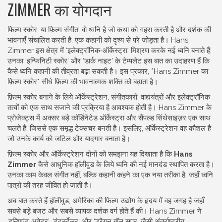
ZIMMER का योगदान
फिल्म स्कोर, या
फ़िल्म संगीत
,
वो ध्वनि है जो कथा को गहरा करती है और दर्शक की
भावनाएँ संचालित करती है
, एक कहानी को दृश्य से परे जोड़ता है। Hans
Zimmer इस क्षेत्र में ‘इलेक्ट्रॉनिक‑ऑर्केस्ट्रा’ मिश्रण करके नई ध्वनि बनाते हैं;
उनका ‘इन्फिनिटी स्कोर’ और ‘डार्क नाइट’ के टेम्पलेट इस बात का उदाहरण हैं कि
कैसे ध्वनि कहानी की तीव्रता बढ़ा सकती है। इस प्रकार, *Hans Zimmer का
फ़िल्म स्कोर* सीधे फ़िल्म की भावनात्मक शक्ति को बढ़ाता है।
फ़िल्म स्कोर बनाने के लिये
ऑर्केस्ट्रेशन
,
संगीतकारों, वाद्ययंत्रों और इलेक्ट्रॉनिक
तत्वों को एक साथ सजाने की प्रक्रिया है
आवश्यक होती है। Hans Zimmer के
प्रोजेक्ट्स में अक्सर बड़े कॉर्डिनेटेड ऑर्केस्ट्रा और सैंपल्ड सिंथेसाइज़र एक साथ
चलते हैं, जिससे एक समृद्ध टेक्सचर बनती है। इसलिए, ऑर्केस्ट्रेशन वह कौशल है
जो उनके कार्य को जटिल और यादगार बनाता है।
फ़िल्म स्कोर और ऑर्केस्ट्रेशन दोनों को समझना यह दिखाता है कि
Hans
Zimmer
कैसे आधुनिक हॉलीवुड के लिये ध्वनि की नई मानदंड स्थापित करता है।
उनका काम केवल संगीत नहीं, बल्कि कहानी कहने का एक नया तरीका है, जहाँ ध्वनि
पात्रों की तरह जीवित हो जाती है।
अब बात करते हैं
हॉलीवुड
,
अमेरिका की फिल्म उद्योग के हृदय में वह जगह है जहाँ
सबसे बड़े बजट और सबसे व्यापक दर्शक वर्ग होते हैं
की। Hans Zimmer ने
‘इन्शिएंट अवेटर’, ‘इंटर्स्टेलर’ और ‘ड्रैगन बॉल सुपर’ जैसी अंतर्राष्ट्रीय