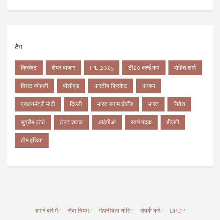
टैग
क्रिकेट
शेयर बाजार
IPL 2025
टी20 वर्ल्ड कप
रोहित शर्मा
विराट कोहली
बॉलीवुड
भारतीय क्रिकेट
भाजपा
प्रधानमंत्री मोदी
दिल्ली
भारत बनाम इंग्लैंड
भारत
निवेश
सुप्रीम कोर्ट
टेस्ट शतक
आईपीओ
स्वर्ण पदक
बीजेपी
टीम इंडिया
हमारे बारे में
सेवा नियम
गोपनीयता नीति
संपर्क करें
DPDP