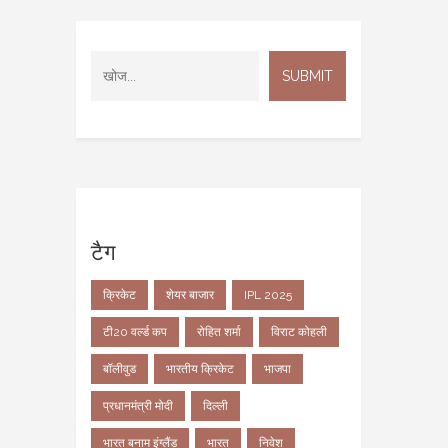
टैग
क्रिकेट
शेयर बाजार
IPL 2025
टी20 वर्ल्ड कप
रोहित शर्मा
विराट कोहली
बॉलीवुड
भारतीय क्रिकेट
भाजपा
प्रधानमंत्री मोदी
दिल्ली
भारत बनाम इंग्लैंड
भारत
निवेश