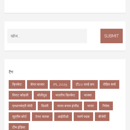
टैग
क्रिकेट
शेयर बाजार
IPL 2025
टी20 वर्ल्ड कप
रोहित शर्मा
विराट कोहली
बॉलीवुड
भारतीय क्रिकेट
भाजपा
प्रधानमंत्री मोदी
दिल्ली
भारत बनाम इंग्लैंड
भारत
निवेश
सुप्रीम कोर्ट
टेस्ट शतक
आईपीओ
स्वर्ण पदक
बीजेपी
टीम इंडिया