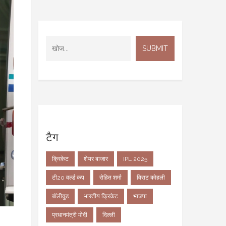
टैग
क्रिकेट
शेयर बाजार
IPL 2025
टी20 वर्ल्ड कप
रोहित शर्मा
विराट कोहली
बॉलीवुड
भारतीय क्रिकेट
भाजपा
प्रधानमंत्री मोदी
दिल्ली