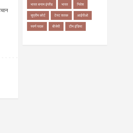
भारत बनाम इंग्लैंड
भारत
निवेश
हचान
सुप्रीम कोर्ट
टेस्ट शतक
आईपीओ
स्वर्ण पदक
बीजेपी
टीम इंडिया