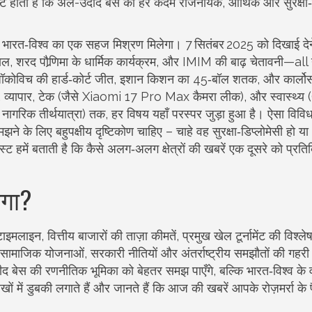
ट होता है कि अल-उदीद बेस का हर कदम राजनयिक, आर्थिक और सुरक्षा‑परि
पूरे भारत‑विश्व का एक सहज मिश्रण मिलेगा। 7 सितंबर 2025 को दिखाई देन
उछाल, शरद पौर्‍णिमा के धार्मिक कार्यक्रम, और IMIM की बाढ़ चेतावनी—all 
ाक जॉकोविच की हार्ड‑कोर्ट जीत, इशान किशन का 45‑बॉल शतक, और कार्लो
, व्यापार, टेक (जैसे Xiaomi 17 Pro Max कैमरा लीक), और स्वास्थ्
 नागरिक तीर्थयात्रा) तक, हर विषय यहाँ परस्पर जुड़ा हुआ है। ऐसा विविध
 के लिए बहुपक्षीय दृष्टिकोण चाहिए – चाहे वह सुरक्षा‑डिप्लोमेसी हो या
ट हमें बताती है कि कैसे अलग‑अलग क्षेत्रों की खबरें एक दूसरे को प्रतिब
ेगा?
ाइमलाइन, वित्तीय बाजारों की ताज़ा कीमतें, प्रमुख खेल टूर्नामेंट की विश्ल
ामाजिक योजनाओं, सरकारी नीतियों और अंतर्राष्ट्रीय समझौतों की गहर
बेस की रणनीतिक भूमिका को बेहतर समझ पाएँगे, बल्कि भारत‑विश्व के व
 लेखों में डुबकी लगाते हैं और जानते हैं कि आज की खबरें आपके रोज़मर्रा के