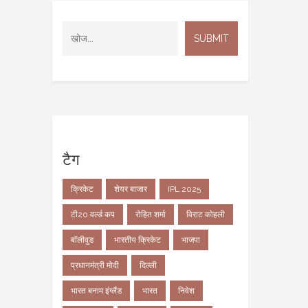
टैग
क्रिकेट
शेयर बाजार
IPL 2025
टी20 वर्ल्ड कप
रोहित शर्मा
विराट कोहली
बॉलीवुड
भारतीय क्रिकेट
भाजपा
प्रधानमंत्री मोदी
दिल्ली
भारत बनाम इंग्लैंड
भारत
निवेश