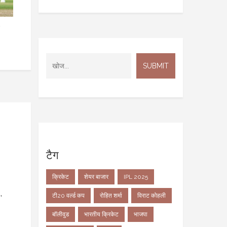
ड
टैग
क्रिकेट
शेयर बाजार
IPL 2025
,
टी20 वर्ल्ड कप
रोहित शर्मा
विराट कोहली
बॉलीवुड
भारतीय क्रिकेट
भाजपा