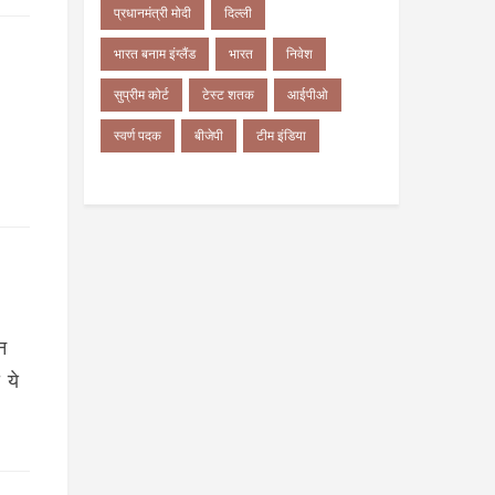
प्रधानमंत्री मोदी
दिल्ली
भारत बनाम इंग्लैंड
भारत
निवेश
सुप्रीम कोर्ट
टेस्ट शतक
आईपीओ
स्वर्ण पदक
बीजेपी
टीम इंडिया
न
 ये